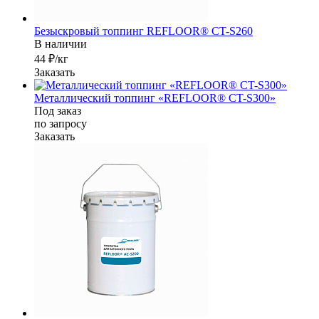
Безыскровый топпинг REFLOOR® CT-S260
В наличии
44 ₽/кг
Заказать
Металлический топпинг «REFLOOR® CT-S300»
Под заказ
по зап
р
осу
Заказать