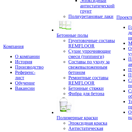
Эпоксидный
антистатический
грунт
Полиуретановые лаки
Проект
Г
д
Бетонные полы
и
Грунтовочные составы
М
REMFLOOR
Компания
О
Сухие упрочняющие
у
О компании
смеси (топпинги)
П
История
Составы по уходу за
а
Производство
свежевыложенным
П
Референс-
бетоном
П
лист
Ремонтные составы
С
Обучение
REMFLOOR
п
Вакансии
Бетонные стяжки
С
Фибра для бетона
о
Т
п
О
н
Полимерные краски
Эпоксидная краска
Антистатическая