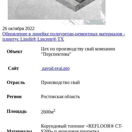
26 октября 2022
Обновление в линейке полиуретан-цементных материалов -
плинтус Linolit® Lincrete® ТХ
Цех по производству свай компании
Объект
"Перспектива"
Сайт
zavod-svai.pro
Отрасль
Производство свай
Регион
Ростовская область
2
Площадь
2600м
Корундовый топпинг «REFLOOR® CT-
Материалы
S200» и акриловая пропитка