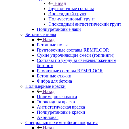
Назад
Грунтовочные составы
Эпоксидный грунт
Полиуретановый грунт
Эпоксидный антистатический грунт
Полиуретановые лаки
Бетонные полы
Назад
Бетонные полы
Грунтовочные составы REMFLOOR
Сухие упрочняющие смеси (топпинги)
Составы по уходу за свежевыложенным
бетоном
Ремонтные составы REMFLOOR
Бетонные стяжки
Фибра для бетона
Полимерные краски
Назад
Полимерные краски
Эпоксидная краска
Антистатическая краска
Полиуретановые краски
Акриловая
Специальные химстойкие покрытия
Назад