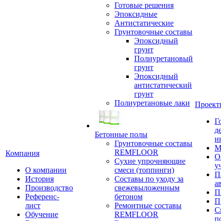
Готовые решения
Эпоксидные
Антистатические
Грунтовочные составы
Эпоксидный
грунт
Полиуретановый
грунт
Эпоксидный
антистатический
грунт
Полиуретановые лаки
Проект
Г
д
Бетонные полы
и
Грунтовочные составы
М
REMFLOOR
Компания
О
Сухие упрочняющие
у
О компании
смеси (топпинги)
П
История
Составы по уходу за
а
Производство
свежевыложенным
П
Референс-
бетоном
П
лист
Ремонтные составы
С
Обучение
REMFLOOR
п