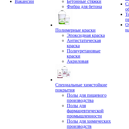
Вакансии
Бетонные стяжки
С
Фибра для бетона
о
Т
п
О
н
Полимерные краски
Эпоксидная краска
Антистатическая
краска
Полиуретановые
краски
Акриловая
Специальные химстойкие
покрытия
Полы для пищевого
производства
Полы для
фармацевтической
промышленности
Полы для химических
производств