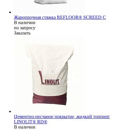
Жаропрочная стяжка REFLOOR® SCREED C
В наличии
по зап
р
осу
Заказать
Цементно-песчаное покрытие, жидкий топпинг
LINOLIT® RD®
В наличии