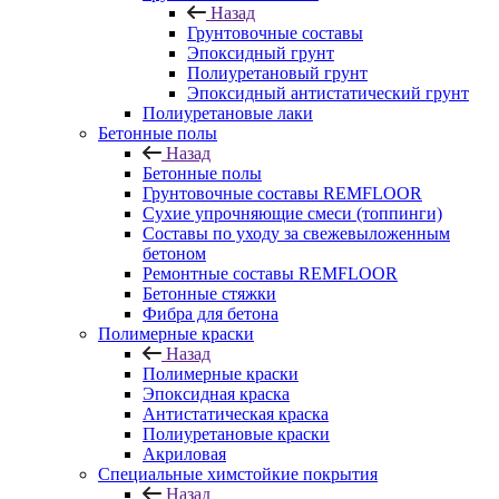
Назад
Грунтовочные составы
Эпоксидный грунт
Полиуретановый грунт
Эпоксидный антистатический грунт
Полиуретановые лаки
Бетонные полы
Назад
Бетонные полы
Грунтовочные составы REMFLOOR
Сухие упрочняющие смеси (топпинги)
Составы по уходу за свежевыложенным
бетоном
Ремонтные составы REMFLOOR
Бетонные стяжки
Фибра для бетона
Полимерные краски
Назад
Полимерные краски
Эпоксидная краска
Антистатическая краска
Полиуретановые краски
Акриловая
Специальные химстойкие покрытия
Назад