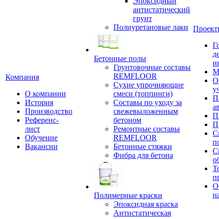
Эпоксидный
антистатический
грунт
Полиуретановые лаки
Проект
Г
д
Бетонные полы
и
Грунтовочные составы
М
REMFLOOR
Компания
О
Сухие упрочняющие
у
О компании
смеси (топпинги)
П
История
Составы по уходу за
а
Производство
свежевыложенным
П
Референс-
бетоном
П
лист
Ремонтные составы
С
Обучение
REMFLOOR
п
Вакансии
Бетонные стяжки
С
Фибра для бетона
о
Т
п
О
н
Полимерные краски
Эпоксидная краска
Антистатическая