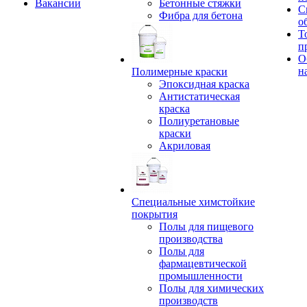
Вакансии
Бетонные стяжки
С
Фибра для бетона
о
Т
п
О
н
Полимерные краски
Эпоксидная краска
Антистатическая
краска
Полиуретановые
краски
Акриловая
Специальные химстойкие
покрытия
Полы для пищевого
производства
Полы для
фармацевтической
промышленности
Полы для химических
производств