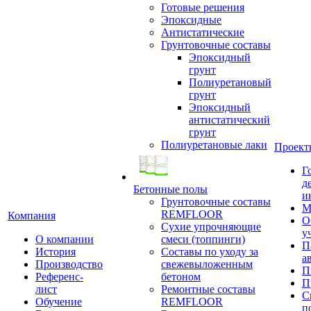
Готовые решения
Эпоксидные
Антистатические
Грунтовочные составы
Эпоксидный
грунт
Полиуретановый
грунт
Эпоксидный
антистатический
грунт
Полиуретановые лаки
Проект
Г
д
Бетонные полы
и
Грунтовочные составы
М
REMFLOOR
Компания
О
Сухие упрочняющие
у
О компании
смеси (топпинги)
П
История
Составы по уходу за
а
Производство
свежевыложенным
П
Референс-
бетоном
П
лист
Ремонтные составы
С
Обучение
REMFLOOR
п