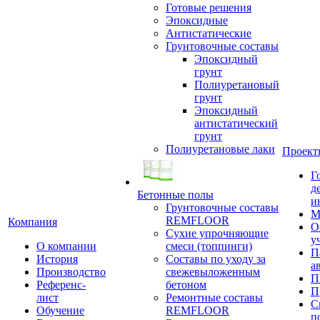
Готовые решения
Эпоксидные
Антистатические
Грунтовочные составы
Эпоксидный
грунт
Полиуретановый
грунт
Эпоксидный
антистатический
грунт
Полиуретановые лаки
Проект
Г
д
Бетонные полы
и
Грунтовочные составы
М
REMFLOOR
Компания
О
Сухие упрочняющие
у
О компании
смеси (топпинги)
П
История
Составы по уходу за
а
Производство
свежевыложенным
П
Референс-
бетоном
П
лист
Ремонтные составы
С
Обучение
REMFLOOR
п