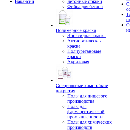
Вакансии
Бетонные стяжки
С
Фибра для бетона
о
Т
п
О
н
Полимерные краски
Эпоксидная краска
Антистатическая
краска
Полиуретановые
краски
Акриловая
Специальные химстойкие
покрытия
Полы для пищевого
производства
Полы для
фармацевтической
промышленности
Полы для химических
производств