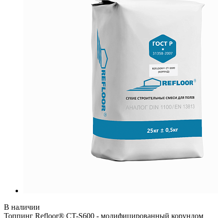
В наличии
Топпинг Refloor® CT-S600 - модифицированный корундом