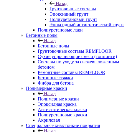
Назад
Грунтовочные составы
Эпоксидный грунт
Полиуретановый грунт
Эпоксидный антистатический грунт
Полиуретановые лаки
Бетонные полы
Назад
Бетонные полы
Грунтовочные составы REMFLOOR
Сухие упрочняющие смеси (топпинги)
Составы по уходу за свежевыложенным
бетоном
Ремонтные составы REMFLOOR
Бетонные стяжки
Фибра для бетона
Полимерные краски
Назад
Полимерные краски
Эпоксидная краска
Антистатическая краска
Полиуретановые краски
Акриловая
Специальные химстойкие покрытия
Назад