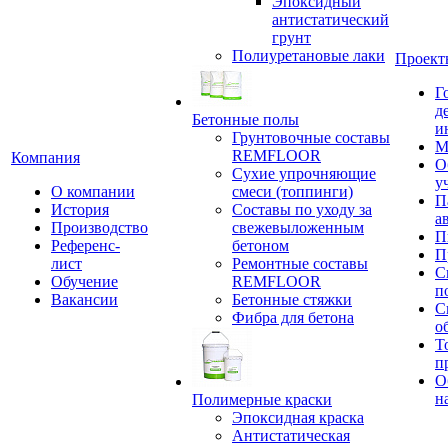
Эпоксидный
антистатический
грунт
Полиуретановые лаки
Проект
Г
д
Бетонные полы
и
Грунтовочные составы
М
REMFLOOR
Компания
О
Сухие упрочняющие
у
О компании
смеси (топпинги)
П
История
Составы по уходу за
а
Производство
свежевыложенным
П
Референс-
бетоном
П
лист
Ремонтные составы
С
Обучение
REMFLOOR
п
Вакансии
Бетонные стяжки
С
Фибра для бетона
о
Т
п
О
н
Полимерные краски
Эпоксидная краска
Антистатическая