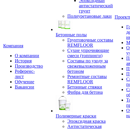
Эпоксидный
антистатический
грунт
Полиуретановые лаки
Проект
Г
д
Бетонные полы
и
Грунтовочные составы
М
REMFLOOR
Компания
О
Сухие упрочняющие
у
О компании
смеси (топпинги)
П
История
Составы по уходу за
а
Производство
свежевыложенным
П
Референс-
бетоном
П
лист
Ремонтные составы
С
Обучение
REMFLOOR
п
Вакансии
Бетонные стяжки
С
Фибра для бетона
о
Т
п
О
н
Полимерные краски
Эпоксидная краска
Антистатическая