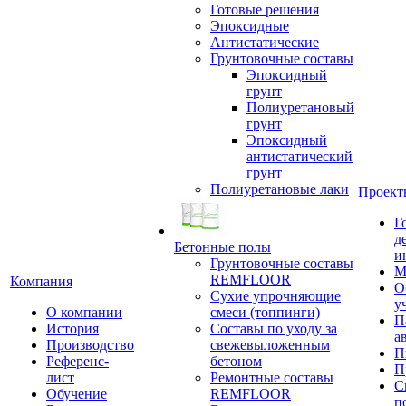
Готовые решения
Эпоксидные
Антистатические
Грунтовочные составы
Эпоксидный
грунт
Полиуретановый
грунт
Эпоксидный
антистатический
грунт
Полиуретановые лаки
Проект
Г
д
Бетонные полы
и
Грунтовочные составы
М
REMFLOOR
Компания
О
Сухие упрочняющие
у
О компании
смеси (топпинги)
П
История
Составы по уходу за
а
Производство
свежевыложенным
П
Референс-
бетоном
П
лист
Ремонтные составы
С
Обучение
REMFLOOR
п