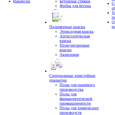
Вакансии
Бетонные стяжки
С
Фибра для бетона
о
Т
п
О
н
Полимерные краски
Эпоксидная краска
Антистатическая
краска
Полиуретановые
краски
Акриловая
Специальные химстойкие
покрытия
Полы для пищевого
производства
Полы для
фармацевтической
промышленности
Полы для химических
производств