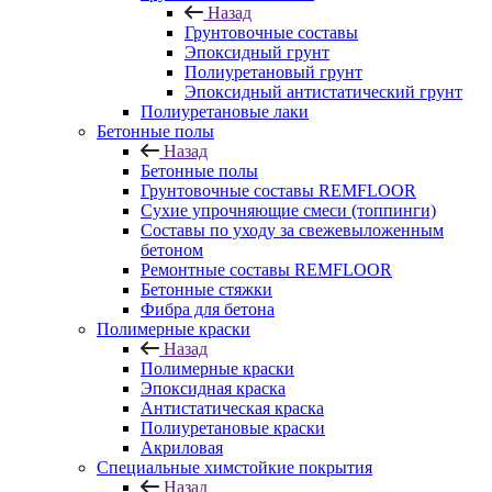
Назад
Грунтовочные составы
Эпоксидный грунт
Полиуретановый грунт
Эпоксидный антистатический грунт
Полиуретановые лаки
Бетонные полы
Назад
Бетонные полы
Грунтовочные составы REMFLOOR
Сухие упрочняющие смеси (топпинги)
Составы по уходу за свежевыложенным
бетоном
Ремонтные составы REMFLOOR
Бетонные стяжки
Фибра для бетона
Полимерные краски
Назад
Полимерные краски
Эпоксидная краска
Антистатическая краска
Полиуретановые краски
Акриловая
Специальные химстойкие покрытия
Назад