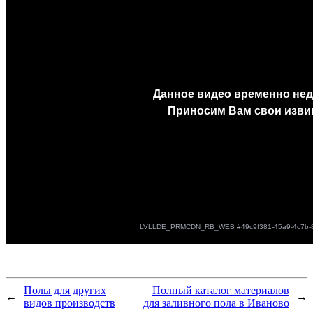
Полы для других
Полный каталог материалов
←
→
видов производств
для заливного пола в Иваново