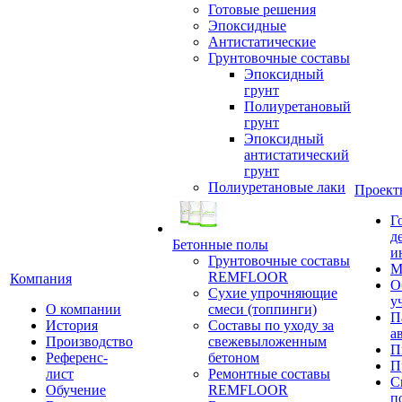
Готовые решения
Эпоксидные
Антистатические
Грунтовочные составы
Эпоксидный
грунт
Полиуретановый
грунт
Эпоксидный
антистатический
грунт
Полиуретановые лаки
Проект
Г
д
Бетонные полы
и
Грунтовочные составы
М
REMFLOOR
Компания
О
Сухие упрочняющие
у
О компании
смеси (топпинги)
П
История
Составы по уходу за
а
Производство
свежевыложенным
П
Референс-
бетоном
П
лист
Ремонтные составы
С
Обучение
REMFLOOR
п