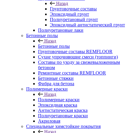
Назад
Грунтовочные составы
Эпоксидный грунт
Полиуретановый грунт
Эпоксидный антистатический грунт
Полиуретановые лаки
Бетонные полы
Назад
Бетонные полы
Грунтовочные составы REMFLOOR
Сухие упрочняющие смеси (топпинги)
Составы по уходу за свежевыложенным
бетоном
Ремонтные составы REMFLOOR
Бетонные стяжки
Фибра для бетона
Полимерные краски
Назад
Полимерные краски
Эпоксидная краска
Антистатическая краска
Полиуретановые краски
Акриловая
Специальные химстойкие покрытия
Назад