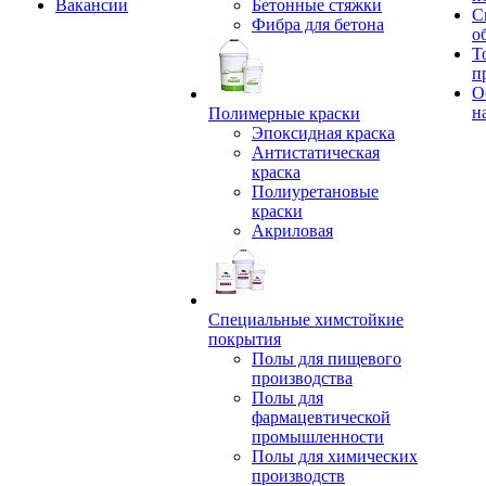
Вакансии
Бетонные стяжки
С
Фибра для бетона
о
Т
п
О
н
Полимерные краски
Эпоксидная краска
Антистатическая
краска
Полиуретановые
краски
Акриловая
Специальные химстойкие
покрытия
Полы для пищевого
производства
Полы для
фармацевтической
промышленности
Полы для химических
производств