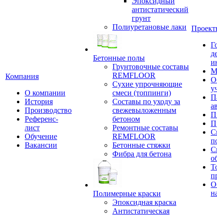
Эпоксидный
антистатический
грунт
Полиуретановые лаки
Проект
Г
д
Бетонные полы
и
Грунтовочные составы
М
REMFLOOR
Компания
О
Сухие упрочняющие
у
О компании
смеси (топпинги)
П
История
Составы по уходу за
а
Производство
свежевыложенным
П
Референс-
бетоном
П
лист
Ремонтные составы
С
Обучение
REMFLOOR
п
Вакансии
Бетонные стяжки
С
Фибра для бетона
о
Т
п
О
н
Полимерные краски
Эпоксидная краска
Антистатическая