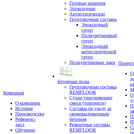
Готовые решения
Эпоксидные
Антистатические
Грунтовочные составы
Эпоксидный
грунт
Полиуретановый
грунт
Эпоксидный
антистатический
грунт
Полиуретановые лаки
Проект
Г
д
Бетонные полы
и
Грунтовочные составы
М
REMFLOOR
Компания
О
Сухие упрочняющие
у
О компании
смеси (топпинги)
П
История
Составы по уходу за
а
Производство
свежевыложенным
П
Референс-
бетоном
П
лист
Ремонтные составы
С
Обучение
REMFLOOR
п