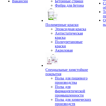
Вакансии
Бетонные стяжки
С
Фибра для бетона
о
Т
п
О
н
Полимерные краски
Эпоксидная краска
Антистатическая
краска
Полиуретановые
краски
Акриловая
Специальные химстойкие
покрытия
Полы для пищевого
производства
Полы для
фармацевтической
промышленности
Полы для химических
производств