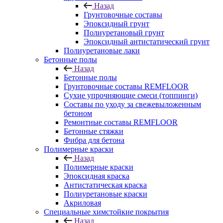
Назад
Грунтовочные составы
Эпоксидный грунт
Полиуретановый грунт
Эпоксидный антистатический грунт
Полиуретановые лаки
Бетонные полы
Назад
Бетонные полы
Грунтовочные составы REMFLOOR
Сухие упрочняющие смеси (топпинги)
Составы по уходу за свежевыложенным
бетоном
Ремонтные составы REMFLOOR
Бетонные стяжки
Фибра для бетона
Полимерные краски
Назад
Полимерные краски
Эпоксидная краска
Антистатическая краска
Полиуретановые краски
Акриловая
Специальные химстойкие покрытия
Назад