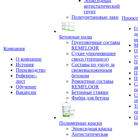
Эпоксидный
антистатический
грунт
Полиуретановые лаки
Проект
Г
д
Бетонные полы
и
Грунтовочные составы
М
REMFLOOR
Компания
О
Сухие упрочняющие
у
О компании
смеси (топпинги)
П
История
Составы по уходу за
а
Производство
свежевыложенным
П
Референс-
бетоном
П
лист
Ремонтные составы
С
Обучение
REMFLOOR
п
Вакансии
Бетонные стяжки
С
Фибра для бетона
о
Т
п
О
н
Полимерные краски
Эпоксидная краска
Антистатическая