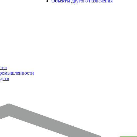
Объекты другого назначения
тва
промышленности
дств