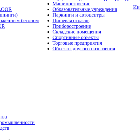
Машиностроение
Ин
FLOOR
Образовательные учреждения
оппинги)
Паркинги и автоцентры
ложенным бетоном
Пищевая отрасль
OR
Приборостроение
Складские помещения
Спортивные объекты
Торговые предприятия
Объекты другого назначения
тва
промышленности
дств