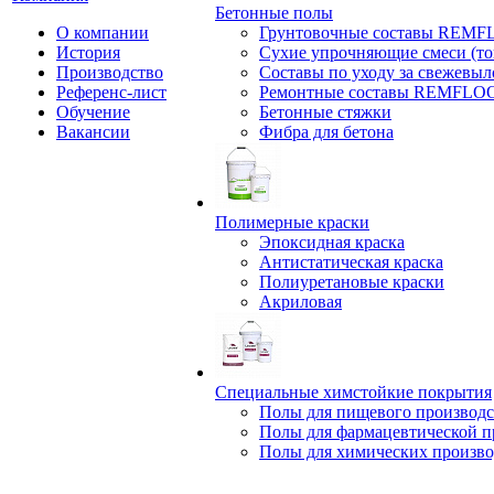
Бетонные полы
О компании
Грунтовочные составы REM
История
Сухие упрочняющие смеси (т
Производство
Составы по уходу за свежевы
Референс-лист
Ремонтные составы REMFLO
Обучение
Бетонные стяжки
Вакансии
Фибра для бетона
Полимерные краски
Эпоксидная краска
Антистатическая краска
Полиуретановые краски
Акриловая
Специальные химстойкие покрытия
Полы для пищевого производс
Полы для фармацевтической 
Полы для химических произво