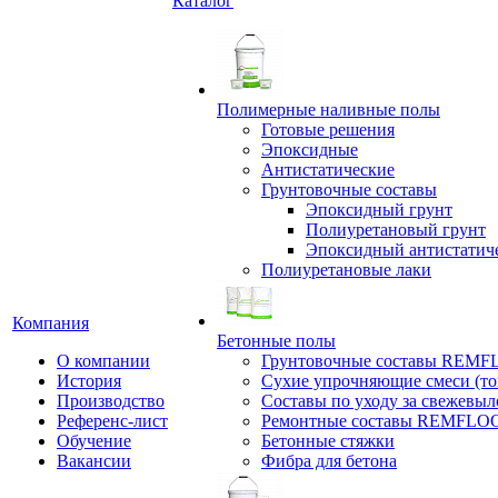
Каталог
Полимерные наливные полы
Готовые решения
Эпоксидные
Антистатические
Грунтовочные составы
Эпоксидный грунт
Полиуретановый грунт
Эпоксидный антистатич
Полиуретановые лаки
Компания
Бетонные полы
О компании
Грунтовочные составы REM
История
Сухие упрочняющие смеси (т
Производство
Составы по уходу за свежевы
Референс-лист
Ремонтные составы REMFLO
Обучение
Бетонные стяжки
Вакансии
Фибра для бетона