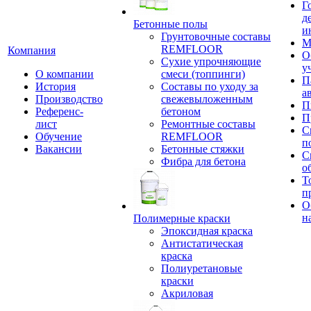
Г
д
Бетонные полы
и
Грунтовочные составы
М
REMFLOOR
Компания
О
Сухие упрочняющие
у
О компании
смеси (топпинги)
П
История
Составы по уходу за
а
Производство
свежевыложенным
П
Референс-
бетоном
П
лист
Ремонтные составы
С
Обучение
REMFLOOR
п
Вакансии
Бетонные стяжки
С
Фибра для бетона
о
Т
п
О
н
Полимерные краски
Эпоксидная краска
Антистатическая
краска
Полиуретановые
краски
Акриловая