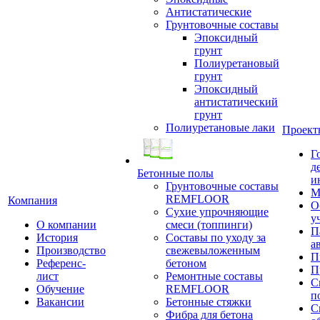
Антистатические
Грунтовочные составы
Эпоксидный
грунт
Полиуретановый
грунт
Эпоксидный
антистатический
грунт
Полиуретановые лаки
Проект
Г
д
Бетонные полы
и
Грунтовочные составы
М
REMFLOOR
Компания
О
Сухие упрочняющие
у
О компании
смеси (топпинги)
П
История
Составы по уходу за
а
Производство
свежевыложенным
П
Референс-
бетоном
П
лист
Ремонтные составы
С
Обучение
REMFLOOR
п
Вакансии
Бетонные стяжки
С
Фибра для бетона