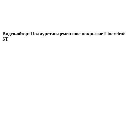
Видео-обзор: Полиуретан-цементное покрытие Lincrete®
ST