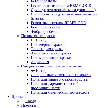
Бетонные полы
Грунтовочные составы REMFLOOR
Сухие упрочняющие смеси (топпинги)
Составы по уходу за свежевыложенным
бетоном
Ремонтные составы REMFLOOR
Бетонные стяжки
Фибра для бетона
Полимерные краски
Назад
Полимерные краски
Эпоксидная краска
Антистатическая краска
Полиуретановые краски
Акриловая
Специальные химстойкие покрытия
Назад
Специальные химстойкие покрытия
Полы для пищевого производства
Полы для фармацевтической
промышленности
Полы для химических производств
Проекты
Назад
Проекты