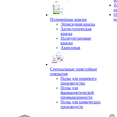
о
Т
п
О
н
Полимерные краски
Эпоксидная краска
Антистатическая
краска
Полиуретановые
краски
Акриловая
Специальные химстойкие
покрытия
Полы для пищевого
производства
Полы для
фармацевтической
промышленности
Полы для химических
производств