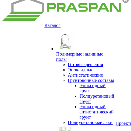
Каталог
Полимерные наливные
полы
Готовые решения
Эпоксидные
Антистатические
Грунтовочные составы
Эпоксидный
грунт
Полиуретановый
грунт
Эпоксидный
антистатический
грунт
Полиуретановые лаки
Проект