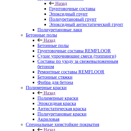
Назад
Грунтовочные составы
Эпоксидный грунт
Полиуретановый грунт
Эпоксидный антистатический грунт
Полиуретановые лаки
Бетонные полы
Назад
Бетонные полы
Грунтовочные составы REMFLOOR
Сухие упрочняющие смеси (топпинги)
Составы по уходу за свежевыложенным
бетоном
Ремонтные составы REMFLOOR
Бетонные стяжки
Фибра для бетона
Полимерные краски
Назад
Полимерные краски
Эпоксидная краска
Антистатическая краска
Полиуретановые краски
Акриловая
Специальные химстойкие покрытия
Назад