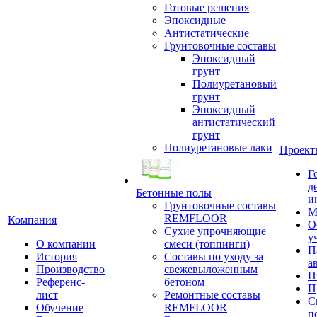
Готовые решения
Эпоксидные
Антистатические
Грунтовочные составы
Эпоксидный
грунт
Полиуретановый
грунт
Эпоксидный
антистатический
грунт
Полиуретановые лаки
Проект
Г
д
Бетонные полы
и
Грунтовочные составы
М
REMFLOOR
Компания
О
Сухие упрочняющие
у
О компании
смеси (топпинги)
П
История
Составы по уходу за
а
Производство
свежевыложенным
П
Референс-
бетоном
П
лист
Ремонтные составы
С
Обучение
REMFLOOR
п