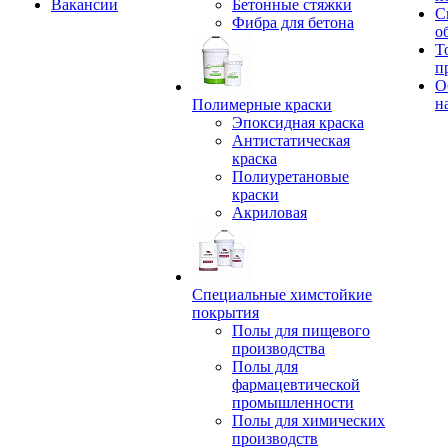
Вакансии
Бетонные стяжки
С
Фибра для бетона
о
Т
п
О
н
Полимерные краски
Эпоксидная краска
Антистатическая
краска
Полиуретановые
краски
Акриловая
Специальные химстойкие
покрытия
Полы для пищевого
производства
Полы для
фармацевтической
промышленности
Полы для химических
производств