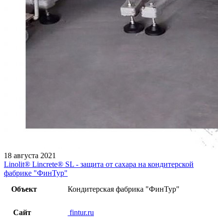
18 августа 2021
Linolit®️ Lincrete®️ SL - защита от сахара на кондитерской
фабрике "ФинТур"
Объект
Кондитерская фабрика "ФинТур"
Сайт
fintur.ru