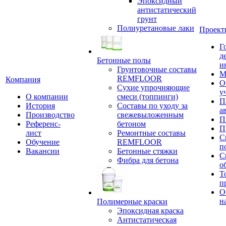
Эпоксидный
антистатический
грунт
Полиуретановые лаки
Проект
Г
д
Бетонные полы
и
Грунтовочные составы
М
REMFLOOR
Компания
О
Сухие упрочняющие
у
О компании
смеси (топпинги)
П
История
Составы по уходу за
а
Производство
свежевыложенным
П
Референс-
бетоном
П
лист
Ремонтные составы
С
Обучение
REMFLOOR
п
Вакансии
Бетонные стяжки
С
Фибра для бетона
о
Т
п
О
н
Полимерные краски
Эпоксидная краска
Антистатическая