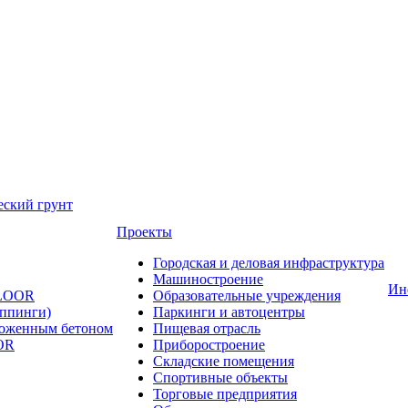
еский грунт
Проекты
Городская и деловая инфраструктура
Машиностроение
Ин
FLOOR
Образовательные учреждения
оппинги)
Паркинги и автоцентры
ложенным бетоном
Пищевая отрасль
OR
Приборостроение
Складские помещения
Спортивные объекты
Торговые предприятия