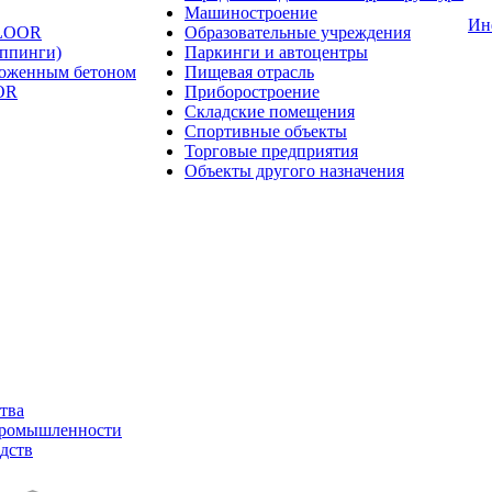
Машиностроение
Ин
FLOOR
Образовательные учреждения
оппинги)
Паркинги и автоцентры
ложенным бетоном
Пищевая отрасль
OR
Приборостроение
Складские помещения
Спортивные объекты
Торговые предприятия
Объекты другого назначения
тва
промышленности
дств