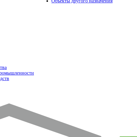
Объекты другого назначения
тва
промышленности
дств