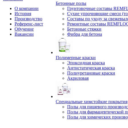
Бетонные полы
О компании
Грунтовочные составы REM
История
Сухие упрочняющие смеси (т
Производство
Составы по уходу за свежевы
Референс-лист
Ремонтные составы REMFLO
Обучение
Бетонные стяжки
Вакансии
Фибра для бетона
Полимерные краски
Эпоксидная краска
Антистатическая краска
Полиуретановые краски
Акриловая
Специальные химстойкие покрытия
Полы для пищевого производс
Полы для фармацевтической 
Полы для химических произво