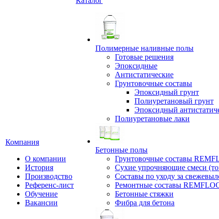
Каталог
Полимерные наливные полы
Готовые решения
Эпоксидные
Антистатические
Грунтовочные составы
Эпоксидный грунт
Полиуретановый грунт
Эпоксидный антистатич
Полиуретановые лаки
Компания
Бетонные полы
О компании
Грунтовочные составы REM
История
Сухие упрочняющие смеси (т
Производство
Составы по уходу за свежевы
Референс-лист
Ремонтные составы REMFLO
Обучение
Бетонные стяжки
Вакансии
Фибра для бетона