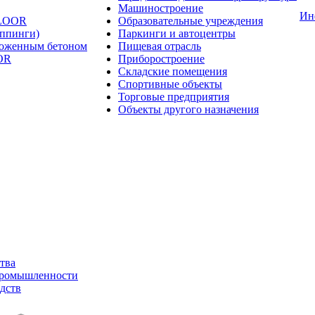
Машиностроение
Ин
FLOOR
Образовательные учреждения
оппинги)
Паркинги и автоцентры
ложенным бетоном
Пищевая отрасль
OR
Приборостроение
Складские помещения
Спортивные объекты
Торговые предприятия
Объекты другого назначения
тва
промышленности
дств