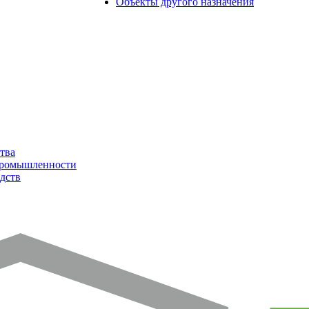
Объекты другого назначения
тва
промышленности
дств