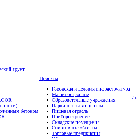
еский грунт
Проекты
Городская и деловая инфраструктура
Машиностроение
Ин
FLOOR
Образовательные учреждения
оппинги)
Паркинги и автоцентры
ложенным бетоном
Пищевая отрасль
OR
Приборостроение
Складские помещения
Спортивные объекты
Торговые предприятия