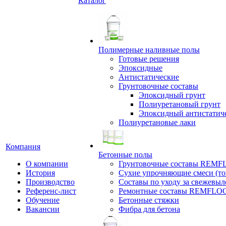
Каталог
Полимерные наливные полы
Готовые решения
Эпоксидные
Антистатические
Грунтовочные составы
Эпоксидный грунт
Полиуретановый грунт
Эпоксидный антистатич
Полиуретановые лаки
Компания
Бетонные полы
О компании
Грунтовочные составы REM
История
Сухие упрочняющие смеси (т
Производство
Составы по уходу за свежевы
Референс-лист
Ремонтные составы REMFLO
Обучение
Бетонные стяжки
Вакансии
Фибра для бетона