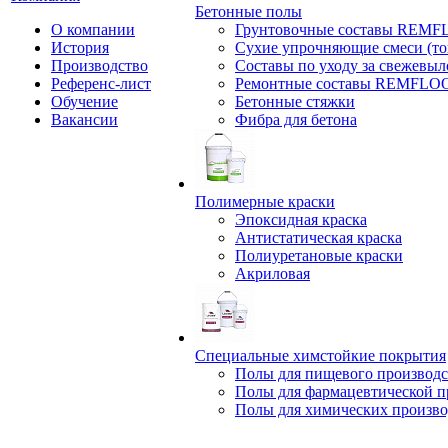
Бетонные полы
О компании
Грунтовочные составы REM
История
Сухие упрочняющие смеси (т
Производство
Составы по уходу за свежевы
Референс-лист
Ремонтные составы REMFLO
Обучение
Бетонные стяжки
Вакансии
Фибра для бетона
Полимерные краски
Эпоксидная краска
Антистатическая краска
Полиуретановые краски
Акриловая
Специальные химстойкие покрытия
Полы для пищевого производс
Полы для фармацевтической 
Полы для химических произво