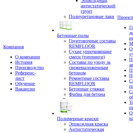
Эпоксидный
антистатический
грунт
Полиуретановые лаки
Проект
Г
д
Бетонные полы
и
Грунтовочные составы
М
REMFLOOR
Компания
О
Сухие упрочняющие
у
О компании
смеси (топпинги)
П
История
Составы по уходу за
а
Производство
свежевыложенным
П
Референс-
бетоном
П
лист
Ремонтные составы
С
Обучение
REMFLOOR
п
Вакансии
Бетонные стяжки
С
Фибра для бетона
о
Т
п
О
н
Полимерные краски
Эпоксидная краска
Антистатическая