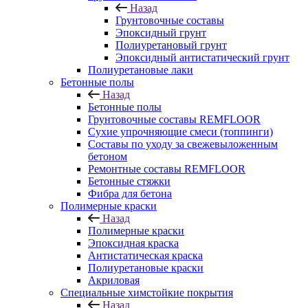
Назад
Грунтовочные составы
Эпоксидный грунт
Полиуретановый грунт
Эпоксидный антистатический грунт
Полиуретановые лаки
Бетонные полы
Назад
Бетонные полы
Грунтовочные составы REMFLOOR
Сухие упрочняющие смеси (топпинги)
Составы по уходу за свежевыложенным
бетоном
Ремонтные составы REMFLOOR
Бетонные стяжки
Фибра для бетона
Полимерные краски
Назад
Полимерные краски
Эпоксидная краска
Антистатическая краска
Полиуретановые краски
Акриловая
Специальные химстойкие покрытия
Назад