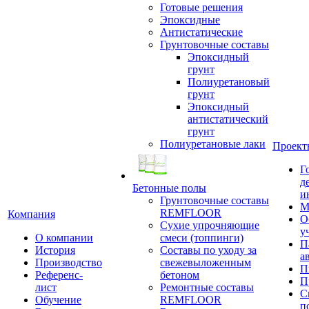
Готовые решения
Эпоксидные
Антистатические
Грунтовочные составы
Эпоксидный
грунт
Полиуретановый
грунт
Эпоксидный
антистатический
грунт
Полиуретановые лаки
Проект
Г
д
Бетонные полы
и
Грунтовочные составы
М
REMFLOOR
Компания
О
Сухие упрочняющие
у
О компании
смеси (топпинги)
П
История
Составы по уходу за
а
Производство
свежевыложенным
П
Референс-
бетоном
П
лист
Ремонтные составы
С
Обучение
REMFLOOR
п