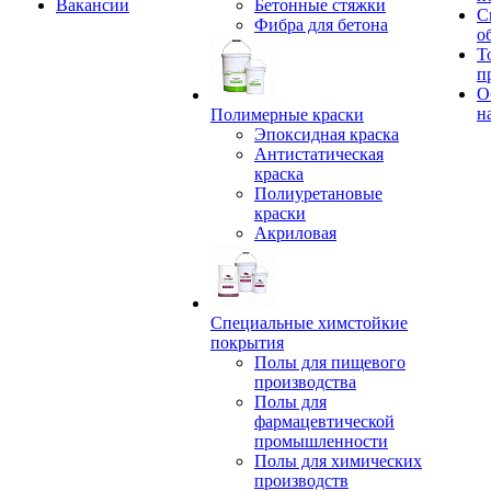
Вакансии
Бетонные стяжки
С
Фибра для бетона
о
Т
п
О
н
Полимерные краски
Эпоксидная краска
Антистатическая
краска
Полиуретановые
краски
Акриловая
Специальные химстойкие
покрытия
Полы для пищевого
производства
Полы для
фармацевтической
промышленности
Полы для химических
производств