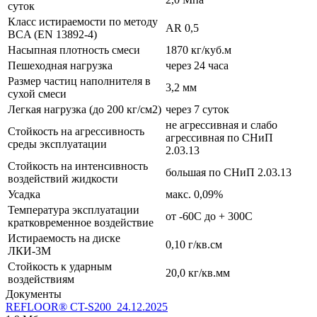
суток
Класс истираемости по методу
AR 0,5
BCA (EN 13892-4)
Насыпная плотность смеси
1870 кг/куб.м
Пешеходная нагрузка
через 24 часа
Размер частиц наполнителя в
3,2 мм
сухой смеси
Легкая нагрузка (до 200 кг/см2)
через 7 суток
не агрессивная и слабо
Стойкость на агрессивность
агрессивная по СНиП
среды эксплуатации
2.03.13
Стойкость на интенсивность
большая по СНиП 2.03.13
воздействий жидкости
Усадка
макс. 0,09%
Температура эксплуатации
от -60С до + 300С
кратковременное воздействие
Истираемость на диске
0,10 г/кв.см
ЛКИ-3М
Стойкость к ударным
20,0 кг/кв.мм
воздействиям
Документы
REFLOOR® CT-S200_24.12.2025