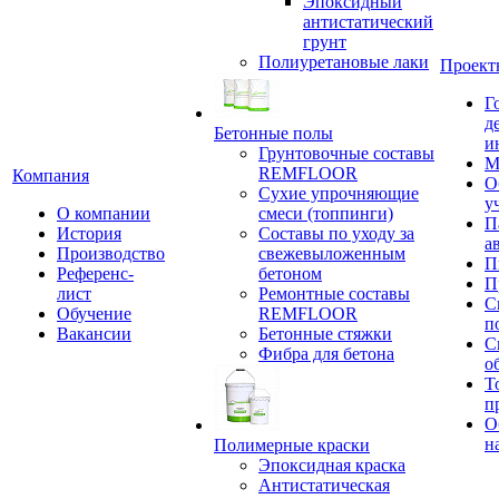
Эпоксидный
антистатический
грунт
Полиуретановые лаки
Проект
Г
д
Бетонные полы
и
Грунтовочные составы
М
REMFLOOR
Компания
О
Сухие упрочняющие
у
О компании
смеси (топпинги)
П
История
Составы по уходу за
а
Производство
свежевыложенным
П
Референс-
бетоном
П
лист
Ремонтные составы
С
Обучение
REMFLOOR
п
Вакансии
Бетонные стяжки
С
Фибра для бетона
о
Т
п
О
н
Полимерные краски
Эпоксидная краска
Антистатическая