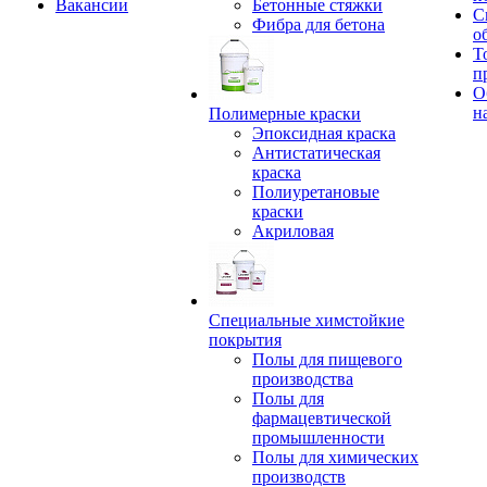
Вакансии
Бетонные стяжки
С
Фибра для бетона
о
Т
п
О
н
Полимерные краски
Эпоксидная краска
Антистатическая
краска
Полиуретановые
краски
Акриловая
Специальные химстойкие
покрытия
Полы для пищевого
производства
Полы для
фармацевтической
промышленности
Полы для химических
производств