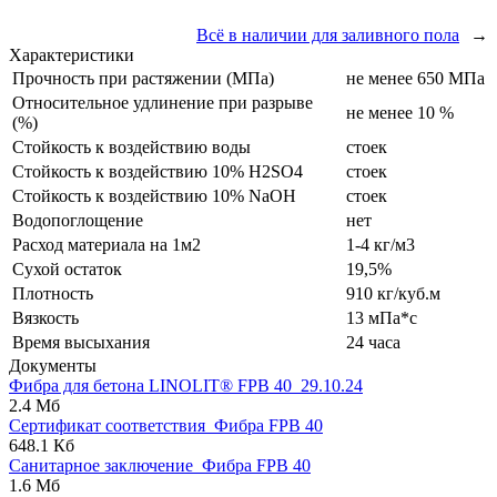
Всё в наличии для заливного пола
→
Характеристики
Прочность при растяжении (МПа)
не менее 650 МПа
Относительное удлинение при разрыве
не менее 10 %
(%)
Стойкость к воздействию воды
стоек
Стойкость к воздействию 10% H2SO4
стоек
Стойкость к воздействию 10% NaOH
стоек
Водопоглощение
нет
Расход материала на 1м2
1-4 кг/м3
Сухой остаток
19,5%
Плотность
910 кг/куб.м
Вязкость
13 мПа*с
Время высыхания
24 часа
Документы
Фибра для бетона LINOLIT® FPB 40_29.10.24
2.4 Мб
Сертификат соответствия_Фибра FPB 40
648.1 Кб
Санитарное заключение_Фибра FPB 40
1.6 Мб