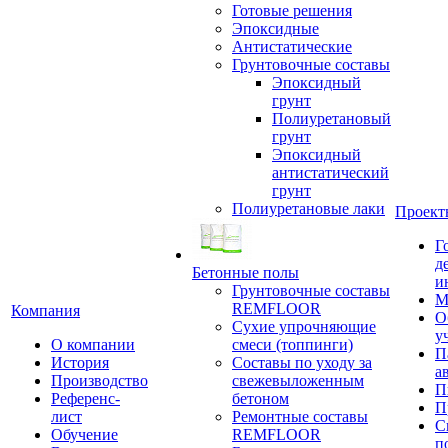
Готовые решения
Эпоксидные
Антистатические
Грунтовочные составы
Эпоксидный
грунт
Полиуретановый
грунт
Эпоксидный
антистатический
грунт
Полиуретановые лаки
Проект
Г
д
Бетонные полы
и
Грунтовочные составы
М
REMFLOOR
Компания
О
Сухие упрочняющие
у
О компании
смеси (топпинги)
П
История
Составы по уходу за
а
Производство
свежевыложенным
П
Референс-
бетоном
П
лист
Ремонтные составы
С
Обучение
REMFLOOR
п