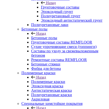
Назад
Грунтовочные составы
Эпоксидный грунт
Полиуретановый грунт
Эпоксидный антистатический грунт
Полиуретановые лаки
Бетонные полы
Назад
Бетонные полы
Грунтовочные составы REMFLOOR
Сухие упрочняющие смеси (топпинги)
Составы по уходу за свежевыложенным
бетоном
Ремонтные составы REMFLOOR
Бетонные стяжки
Фибра для бетона
Полимерные краски
Назад
Полимерные краски
Эпоксидная краска
Антистатическая краска
Полиуретановые краски
Акриловая
Специальные химстойкие покрытия
Назад