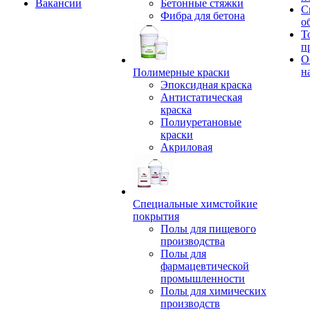
Вакансии
Бетонные стяжки
С
Фибра для бетона
о
Т
п
О
н
Полимерные краски
Эпоксидная краска
Антистатическая
краска
Полиуретановые
краски
Акриловая
Специальные химстойкие
покрытия
Полы для пищевого
производства
Полы для
фармацевтической
промышленности
Полы для химических
производств