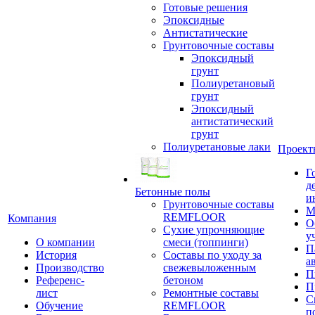
Готовые решения
Эпоксидные
Антистатические
Грунтовочные составы
Эпоксидный
грунт
Полиуретановый
грунт
Эпоксидный
антистатический
грунт
Полиуретановые лаки
Проект
Г
д
Бетонные полы
и
Грунтовочные составы
М
REMFLOOR
Компания
О
Сухие упрочняющие
у
О компании
смеси (топпинги)
П
История
Составы по уходу за
а
Производство
свежевыложенным
П
Референс-
бетоном
П
лист
Ремонтные составы
С
Обучение
REMFLOOR
п