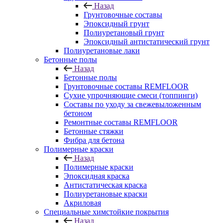
Назад
Грунтовочные составы
Эпоксидный грунт
Полиуретановый грунт
Эпоксидный антистатический грунт
Полиуретановые лаки
Бетонные полы
Назад
Бетонные полы
Грунтовочные составы REMFLOOR
Сухие упрочняющие смеси (топпинги)
Составы по уходу за свежевыложенным
бетоном
Ремонтные составы REMFLOOR
Бетонные стяжки
Фибра для бетона
Полимерные краски
Назад
Полимерные краски
Эпоксидная краска
Антистатическая краска
Полиуретановые краски
Акриловая
Специальные химстойкие покрытия
Назад