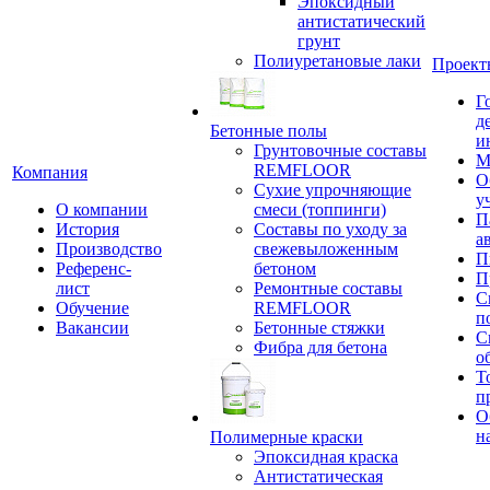
Эпоксидный
антистатический
грунт
Полиуретановые лаки
Проект
Г
д
Бетонные полы
и
Грунтовочные составы
М
REMFLOOR
Компания
О
Сухие упрочняющие
у
О компании
смеси (топпинги)
П
История
Составы по уходу за
а
Производство
свежевыложенным
П
Референс-
бетоном
П
лист
Ремонтные составы
С
Обучение
REMFLOOR
п
Вакансии
Бетонные стяжки
С
Фибра для бетона
о
Т
п
О
н
Полимерные краски
Эпоксидная краска
Антистатическая