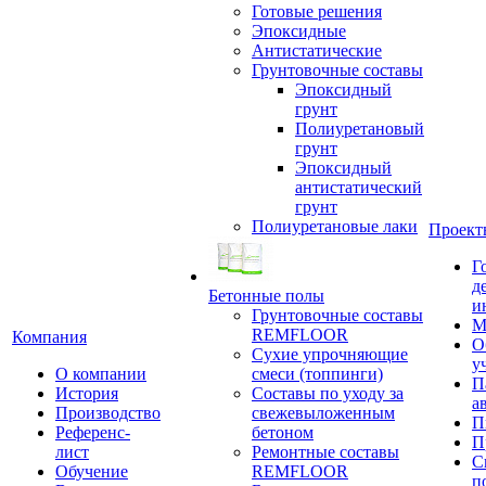
Готовые решения
Эпоксидные
Антистатические
Грунтовочные составы
Эпоксидный
грунт
Полиуретановый
грунт
Эпоксидный
антистатический
грунт
Полиуретановые лаки
Проект
Г
д
Бетонные полы
и
Грунтовочные составы
М
REMFLOOR
Компания
О
Сухие упрочняющие
у
О компании
смеси (топпинги)
П
История
Составы по уходу за
а
Производство
свежевыложенным
П
Референс-
бетоном
П
лист
Ремонтные составы
С
Обучение
REMFLOOR
п