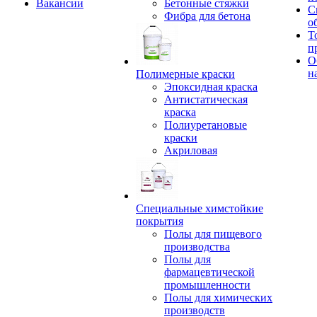
Вакансии
Бетонные стяжки
С
Фибра для бетона
о
Т
п
О
н
Полимерные краски
Эпоксидная краска
Антистатическая
краска
Полиуретановые
краски
Акриловая
Специальные химстойкие
покрытия
Полы для пищевого
производства
Полы для
фармацевтической
промышленности
Полы для химических
производств