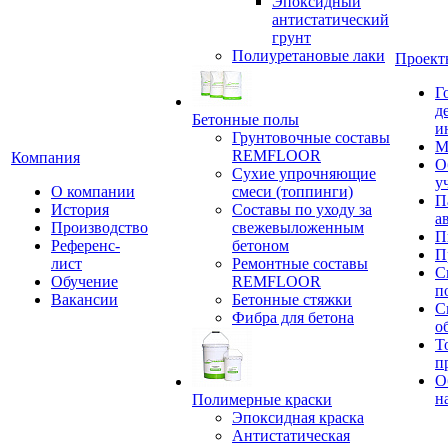
Эпоксидный
антистатический
грунт
Полиуретановые лаки
Проект
Г
д
Бетонные полы
и
Грунтовочные составы
М
REMFLOOR
Компания
О
Сухие упрочняющие
у
О компании
смеси (топпинги)
П
История
Составы по уходу за
а
Производство
свежевыложенным
П
Референс-
бетоном
П
лист
Ремонтные составы
С
Обучение
REMFLOOR
п
Вакансии
Бетонные стяжки
С
Фибра для бетона
о
Т
п
О
н
Полимерные краски
Эпоксидная краска
Антистатическая