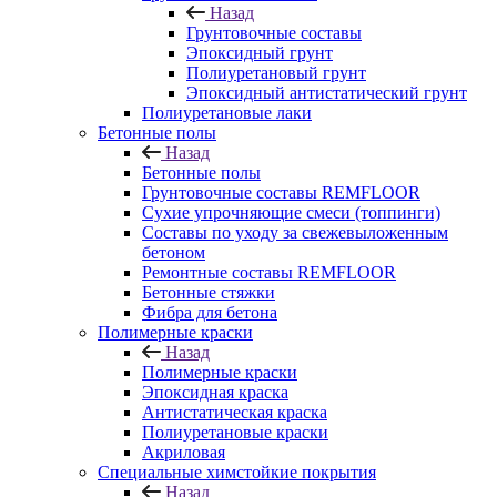
Назад
Грунтовочные составы
Эпоксидный грунт
Полиуретановый грунт
Эпоксидный антистатический грунт
Полиуретановые лаки
Бетонные полы
Назад
Бетонные полы
Грунтовочные составы REMFLOOR
Сухие упрочняющие смеси (топпинги)
Составы по уходу за свежевыложенным
бетоном
Ремонтные составы REMFLOOR
Бетонные стяжки
Фибра для бетона
Полимерные краски
Назад
Полимерные краски
Эпоксидная краска
Антистатическая краска
Полиуретановые краски
Акриловая
Специальные химстойкие покрытия
Назад