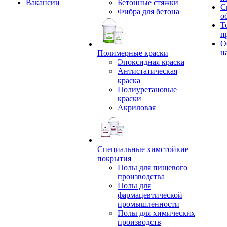
Вакансии
Бетонные стяжки
С
Фибра для бетона
о
Т
п
О
н
Полимерные краски
Эпоксидная краска
Антистатическая
краска
Полиуретановые
краски
Акриловая
Специальные химстойкие
покрытия
Полы для пищевого
производства
Полы для
фармацевтической
промышленности
Полы для химических
производств