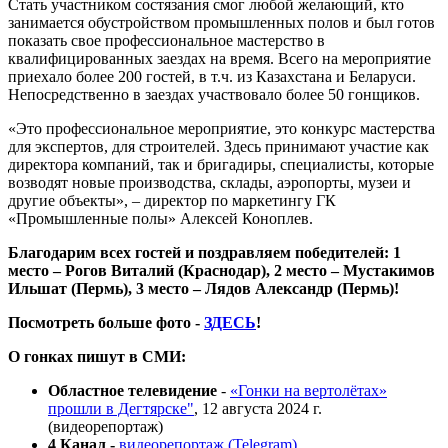
Стать участником состязания смог любой желающий, кто
занимается обустройством промышленных полов и был готов
показать свое профессиональное мастерство в
квалифицированных заездах на время. Всего на мероприятие
приехало более 200 гостей, в т.ч. из Казахстана и Беларуси.
Непосредственно в заездах участвовало более 50 гонщиков.
«Это профессиональное мероприятие, это конкурс мастерства
для экспертов, для строителей. Здесь принимают участие как
директора компаний, так и бригадиры, специалисты, которые
возводят новые производства, склады, аэропорты, музеи и
другие объекты», – директор по маркетингу ГК
«Промышленные полы» Алексей Коноплев.
Благодарим всех гостей и поздравляем победителей: 1
место – Рогов Виталий (Краснодар), 2 место – Мустакимов
Ильшат (Пермь), 3 место – Лядов Александр (Пермь)!
Посмотреть больше фото -
ЗДЕСЬ
!
О гонках пишут в СМИ:
Областное телевидение
-
«Гонки на вертолётах»
прошли в Дегтярске"
, 12 августа 2024 г.
(видеорепортаж)
4 Канал -
видеорепортаж (Telegram)