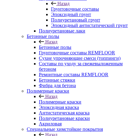
Назад
Грунтовочные составы
Эпоксидный грунт
Полиуретановый грунт
Эпоксидный антистатический грунт
Полиуретановые лаки
Бетонные полы
Назад
Бетонные полы
Грунтовочные составы REMFLOOR
Сухие упрочняющие смеси (топпинги)
Составы по уходу за свежевыложенным
бетоном
Ремонтные составы REMFLOOR
Бетонные стяжки
Фибра для бетона
Полимерные краски
Назад
Полимерные краски
Эпоксидная краска
Антистатическая краска
Полиуретановые краски
Акриловая
Специальные химстойкие покрытия
Назад