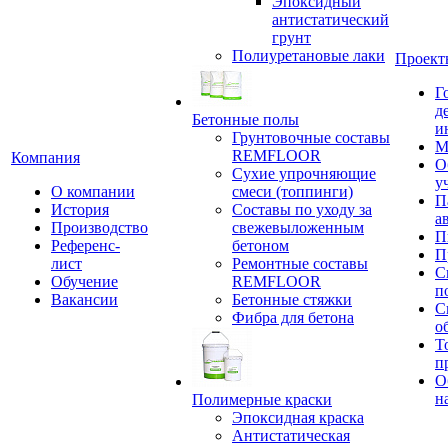
Эпоксидный
антистатический
грунт
Полиуретановые лаки
Проект
Г
д
Бетонные полы
и
Грунтовочные составы
М
REMFLOOR
Компания
О
Сухие упрочняющие
у
О компании
смеси (топпинги)
П
История
Составы по уходу за
а
Производство
свежевыложенным
П
Референс-
бетоном
П
лист
Ремонтные составы
С
Обучение
REMFLOOR
п
Вакансии
Бетонные стяжки
С
Фибра для бетона
о
Т
п
О
н
Полимерные краски
Эпоксидная краска
Антистатическая