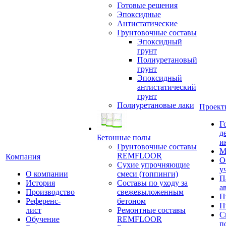
Готовые решения
Эпоксидные
Антистатические
Грунтовочные составы
Эпоксидный
грунт
Полиуретановый
грунт
Эпоксидный
антистатический
грунт
Полиуретановые лаки
Проект
Г
д
Бетонные полы
и
Грунтовочные составы
М
REMFLOOR
Компания
О
Сухие упрочняющие
у
О компании
смеси (топпинги)
П
История
Составы по уходу за
а
Производство
свежевыложенным
П
Референс-
бетоном
П
лист
Ремонтные составы
С
Обучение
REMFLOOR
п