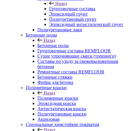
Назад
Грунтовочные составы
Эпоксидный грунт
Полиуретановый грунт
Эпоксидный антистатический грунт
Полиуретановые лаки
Бетонные полы
Назад
Бетонные полы
Грунтовочные составы REMFLOOR
Сухие упрочняющие смеси (топпинги)
Составы по уходу за свежевыложенным
бетоном
Ремонтные составы REMFLOOR
Бетонные стяжки
Фибра для бетона
Полимерные краски
Назад
Полимерные краски
Эпоксидная краска
Антистатическая краска
Полиуретановые краски
Акриловая
Специальные химстойкие покрытия
Назад