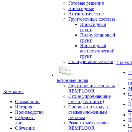
Готовые решения
Эпоксидные
Антистатические
Грунтовочные составы
Эпоксидный
грунт
Полиуретановый
грунт
Эпоксидный
антистатический
грунт
Полиуретановые лаки
Проект
Г
д
Бетонные полы
и
Грунтовочные составы
М
REMFLOOR
Компания
О
Сухие упрочняющие
у
О компании
смеси (топпинги)
П
История
Составы по уходу за
а
Производство
свежевыложенным
П
Референс-
бетоном
П
лист
Ремонтные составы
С
Обучение
REMFLOOR
п