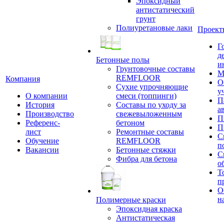
Эпоксидный
антистатический
грунт
Полиуретановые лаки
Проект
Г
д
Бетонные полы
и
Грунтовочные составы
М
REMFLOOR
Компания
О
Сухие упрочняющие
у
О компании
смеси (топпинги)
П
История
Составы по уходу за
а
Производство
свежевыложенным
П
Референс-
бетоном
П
лист
Ремонтные составы
С
Обучение
REMFLOOR
п
Вакансии
Бетонные стяжки
С
Фибра для бетона
о
Т
п
О
н
Полимерные краски
Эпоксидная краска
Антистатическая