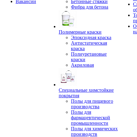
Вакансии
Бетонные стяжки
С
Фибра для бетона
о
Т
п
О
н
Полимерные краски
Эпоксидная краска
Антистатическая
краска
Полиуретановые
краски
Акриловая
Специальные химстойкие
покрытия
Полы для пищевого
производства
Полы для
фармацевтической
промышленности
Полы для химических
производств