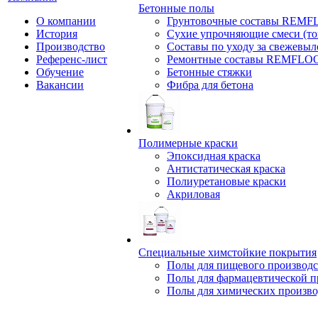
Бетонные полы
О компании
Грунтовочные составы REM
История
Сухие упрочняющие смеси (т
Производство
Составы по уходу за свежевы
Референс-лист
Ремонтные составы REMFLO
Обучение
Бетонные стяжки
Вакансии
Фибра для бетона
Полимерные краски
Эпоксидная краска
Антистатическая краска
Полиуретановые краски
Акриловая
Специальные химстойкие покрытия
Полы для пищевого производс
Полы для фармацевтической 
Полы для химических произво