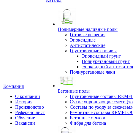
Каталог
Полимерные наливные полы
Готовые решения
Эпоксидные
Антистатические
Грунтовочные составы
Эпоксидный грунт
Полиуретановый грунт
Эпоксидный антистатич
Полиуретановые лаки
Компания
Бетонные полы
О компании
Грунтовочные составы REM
История
Сухие упрочняющие смеси (т
Производство
Составы по уходу за свежевы
Референс-лист
Ремонтные составы REMFLO
Обучение
Бетонные стяжки
Вакансии
Фибра для бетона