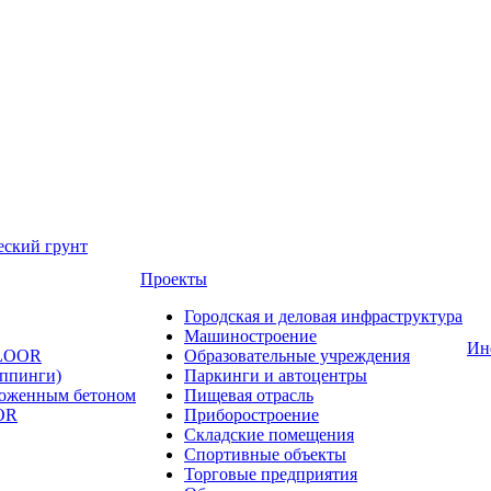
еский грунт
Проекты
Городская и деловая инфраструктура
Машиностроение
Ин
FLOOR
Образовательные учреждения
оппинги)
Паркинги и автоцентры
ложенным бетоном
Пищевая отрасль
OR
Приборостроение
Складские помещения
Спортивные объекты
Торговые предприятия