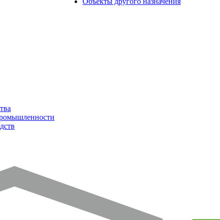
Объекты другого назначения
тва
промышленности
дств