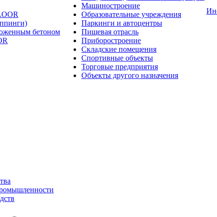
Машиностроение
Ин
FLOOR
Образовательные учреждения
оппинги)
Паркинги и автоцентры
ложенным бетоном
Пищевая отрасль
OR
Приборостроение
Складские помещения
Спортивные объекты
Торговые предприятия
Объекты другого назначения
тва
промышленности
дств